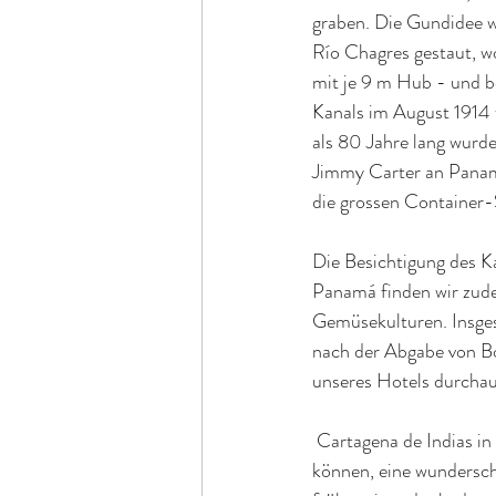
graben. Die Gundidee w
Río Chagres gestaut, w
mit je 9 m Hub - und b
Kanals im August 1914 
als 80 Jahre lang wurd
Jimmy Carter an Panam
die grossen Container-
Die Besichtigung des Ka
Panamá finden wir zude
Gemüsekulturen. Insges
nach der Abgabe von Bo
unseres Hotels durchau
 Cartagena de Indias in
können, eine wundersch