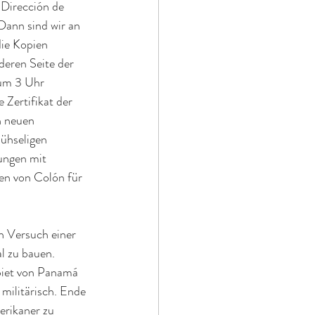
 Dirección de 
Dann sind wir an 
ie Kopien 
eren Seite der 
 um 3 Uhr 
Zertifikat der 
n neuen 
mühseligen 
ungen mit 
en von Colón für 
 Versuch einer 
l zu bauen. 
biet von Panamá 
militärisch. Ende 
rikaner zu 