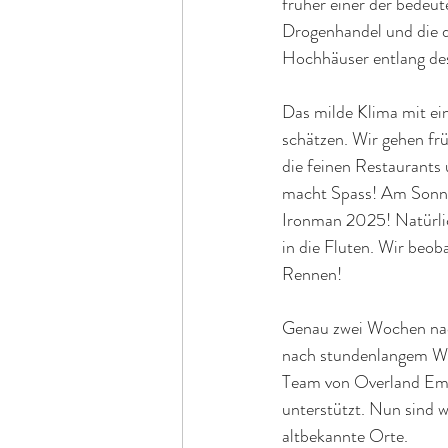
früher einer der bedeut
Drogenhandel und die 
Hochhäuser entlang des
Das milde Klima mit ein
schätzen. Wir gehen fr
die feinen Restaurants 
macht Spass! Am Sonnt
Ironman 2025! Natürlic
in die Fluten. Wir beo
Rennen!
Genau zwei Wochen nac
nach stundenlangem War
Team von Overland Emb
unterstützt. Nun sind w
altbekannte Orte.