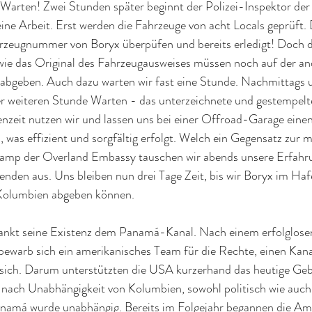
: Warten! Zwei Stunden später beginnt der Polizei-Inspektor der
seine Arbeit. Erst werden die Fahrzeuge von acht Locals geprüft. 
hrzeugnummer von Boryx überpüfen und bereits erledigt! Doch d
e das Original des Fahrzeugausweises müssen noch auf der and
 abgeben. Auch dazu warten wir fast eine Stunde. Nachmittags
er weiteren Stunde Warten - das unterzeichnete und gestempelte 
enzeit nutzen wir und lassen uns bei einer Offroad-Garage eine
, was effizient und sorgfältig erfolgt. Welch ein Gegensatz zur 
Camp der Overland Embassy tauschen wir abends unsere Erfahr
nden aus. Uns bleiben nun drei Tage Zeit, bis wir Boryx im Haf
 Kolumbien abgeben können.
nkt seine Existenz dem Panamá-Kanal. Nach einem erfolglosen
bewarb sich ein amerikanisches Team für die Rechte, einen Kana
sich. Darum unterstützten die USA kurzerhand das heutige Ge
 nach Unabhängigkeit von Kolumbien, sowohl politisch wie auch 
anamá wurde unabhängig. Bereits im Folgejahr begannen die Ame