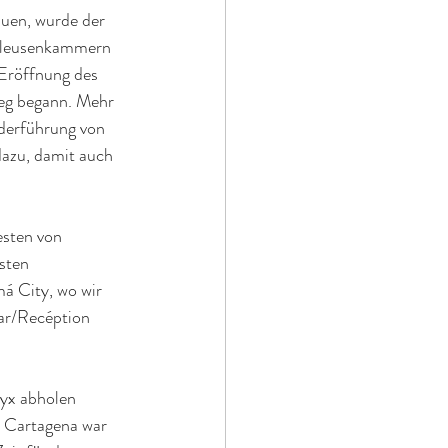
auen, wurde der 
chleusenkammern 
 Eröffnung des 
ieg begann. Mehr 
derführung von 
azu, damit auch 
esten von 
sten 
á City, wo wir 
ar/Recéption 
ryx abholen 
. Cartagena war 