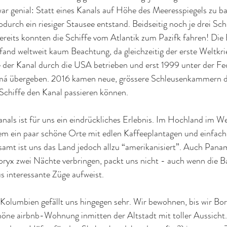
ar genial: Statt eines Kanals auf Höhe des Meeresspiegels zu b
odurch ein riesiger Stausee entstand. Beidseitig noch je drei S
ereits konnten die Schiffe vom Atlantik zum Pazifk fahren! Die
fand weltweit kaum Beachtung, da gleichzeitig der erste Weltkr
e der Kanal durch die USA betrieben und erst 1999 unter der Fe
á übergeben. 2016 kamen neue, grössere Schleusenkammern d
Schiffe den Kanal passieren können.
nals ist für uns ein eindrückliches Erlebnis. Im Hochland im W
m ein paar schöne Orte mit edlen Kaffeeplantagen und einfach
amt ist uns das Land jedoch allzu “amerikanisiert”. Auch Panam
ryx zwei Nächte verbringen, packt uns nicht - auch wenn die B
s interessante Züge aufweist.
 Kolumbien gefällt uns hingegen sehr. Wir bewohnen, bis wir Bo
öne airbnb-Wohnung inmitten der Altstadt mit toller Aussicht