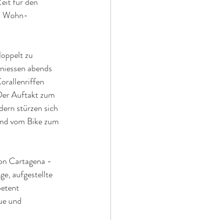
eit für den 
en Wohn-
oppelt zu 
niessen abends 
orallenriffen 
Der Auftakt zum 
ern stürzen sich 
und vom Bike zum 
on Cartagena - 
e, aufgestellte 
etent 
ue und 