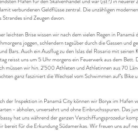
endsten Häfen für den Skalvenhandel und war (ist?) in neuerer Z
damit verbundenen Geldflüsse zentral. Die unzähligen modern
 Strandes sind Zeugen davon.
er leichten Brise wissen wir nach dem vielen Regen in Panamá d
ühmorgens joggen, schlendern tagsüber durch die Gassen und ge
und Bars. Auch ein Ausflug zu den Islas del Rosario mit seinen K
ag reisst uns um 5 Uhr morgens ein Feuerwerk aus dem Bett. 
h müssen wir hin. 2'500 Athleten und Athletinnen aus 70 Länd
bachten ganz fasziniert die Wechsel vom Schwimmen auf’s Bike 
h der Inspektion in Panamá City können wir Boryx im Hafen v
ten - abholen, unversehrt und ohne Einbruchsspuren. Das jung
assy hat uns während der ganzen Verschiffungsprozedur komp
ir bereit für die Erkundung Südamerikas. Wir freuen uns auf ne