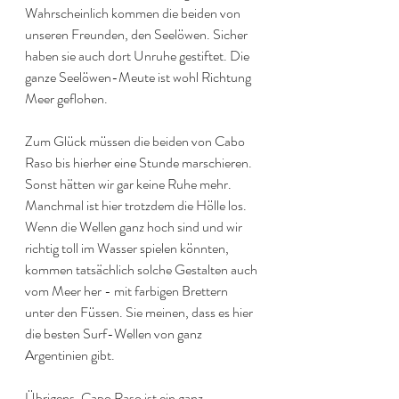
Wahrscheinlich kommen die beiden von 
unseren Freunden, den Seelöwen. Sicher 
haben sie auch dort Unruhe gestiftet. Die 
ganze Seelöwen-Meute ist wohl Richtung 
Meer geflohen. 
Zum Glück müssen die beiden von Cabo 
Raso bis hierher eine Stunde marschieren. 
Sonst hätten wir gar keine Ruhe mehr. 
Manchmal ist hier trotzdem die Hölle los. 
Wenn die Wellen ganz hoch sind und wir 
richtig toll im Wasser spielen könnten, 
kommen tatsächlich solche Gestalten auch 
vom Meer her - mit farbigen Brettern 
unter den Füssen. Sie meinen, dass es hier 
die besten Surf-Wellen von ganz 
Argentinien gibt.
Übrigens, Capo Raso ist ein ganz 