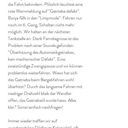
die Fahrt behindern. Plötzlich leuchtet eine 
rote Warnmeldung auf “Getriebe defekt”. 
Boryx fällt in den “Limpmode”: Fahren nur 
noch im 6. Gang, Schalten nicht mehr 
möglich. Wir halten an der nächsten 
Tankstelle an. Dank Ferndiagnose ist das 
Problem nach einer Stunde gefunden: 
“Überhitzung des Automatikgetriebes, 
kein mechanischer Defekt”. Eine 
zweistündige Zwangspause und wir können 
problemlos weiterfahren. Wieso hat sich 
das Getriebe beim Bergabfahren wohl 
überhitzt? Durch das langsame Fahren mit 
niedriger Drehzahl blieb der Wandler 
offen, das Getriebeöl wurde heiss. Alles 
klar? Sonst einfach nachfragen!
Immer wieder treffen wir auf 
wunderschöne Dörfer im Kolonialstil, oft 