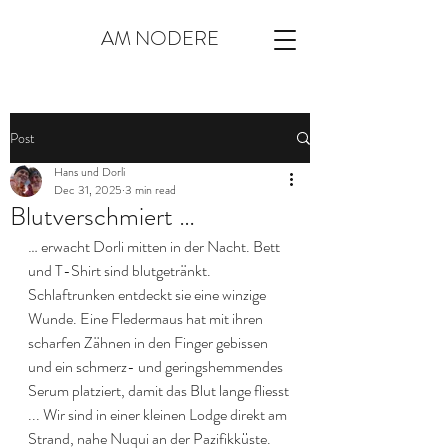
AM NODERE
Post
Hans und Dorli
Dec 31, 2025
3 min read
Blutverschmiert …
… erwacht Dorli mitten in der Nacht. Bett 
und T-Shirt sind blutgetränkt. 
Schlaftrunken entdeckt sie eine winzige 
Wunde. Eine Fledermaus hat mit ihren 
scharfen Zähnen in den Finger gebissen 
und ein schmerz- und geringshemmendes 
Serum platziert, damit das Blut lange fliesst 
... Wir sind in einer kleinen Lodge direkt am 
Strand, nahe Nuqui an der Pazifikküste. 