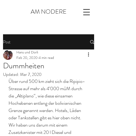
AM NODERE
Post
Hans und Dorli
Feb 20, 2020
4 min read
Dummheiten
Updated:
Mar 7, 2020
Über rund 500 km zieht sich die Ripipio-
Strasse auf mehr als 4’000 müM durch 
die „Altiplano“, wie diese einsamen 
Hochebenen entlang der bolivianischen 
Grenze genannt werden. Hotels, Läden 
oder Tankstellen gibt es hier oben nicht. 
Wir haben uns darum mit einem 
Zusatzkanister mit 20 l Diesel und 