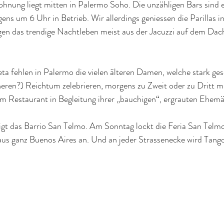
nung liegt mitten in Palermo Soho. Die unzähligen Bars sind e
ens um 6 Uhr in Betrieb. Wir allerdings geniessen die Parillas in
gen das trendige Nachtleben meist aus der Jacuzzi auf dem Dac
ta fehlen in Palermo die vielen älteren Damen, welche stark ge
heren?) Reichtum zelebrieren, morgens zu Zweit oder zu Dritt m
m Restaurant in Begleitung ihrer „bauchigen“, ergrauten Ehemä
igt das Barrio San Telmo. Am Sonntag lockt die Feria San Telmo, 
aus ganz Buenos Aires an. Und an jeder Strassenecke wird Tango