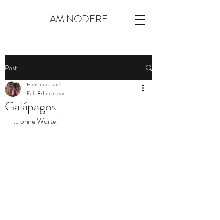
AM NODERE
Post
Hans und Dorli
Feb 8
1 min read
Galápagos …
… ohne Worte!