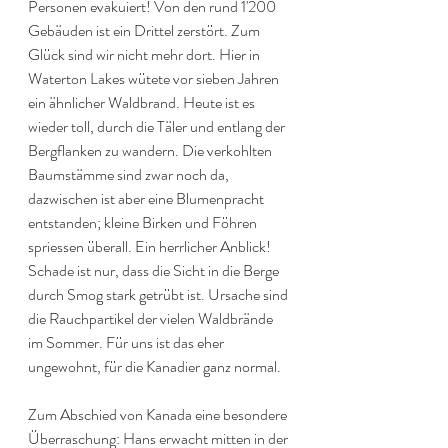
Personen evakuiert! Von den rund 1'200 
Gebäuden ist ein Drittel zerstört. Zum 
Glück sind wir nicht mehr dort. Hier in 
Waterton Lakes wütete vor sieben Jahren 
ein ähnlicher Waldbrand. Heute ist es 
wieder toll, durch die Täler und entlang der 
Bergflanken zu wandern. Die verkohlten 
Baumstämme sind zwar noch da, 
dazwischen ist aber eine Blumenpracht 
entstanden; kleine Birken und Föhren 
spriessen überall. Ein herrlicher Anblick! 
Schade ist nur, dass die Sicht in die Berge 
durch Smog stark getrübt ist. Ursache sind 
die Rauchpartikel der vielen Waldbrände 
im Sommer. Für uns ist das eher 
ungewohnt, für die Kanadier ganz normal.
Zum Abschied von Kanada eine besondere 
Überraschung: Hans erwacht mitten in der 