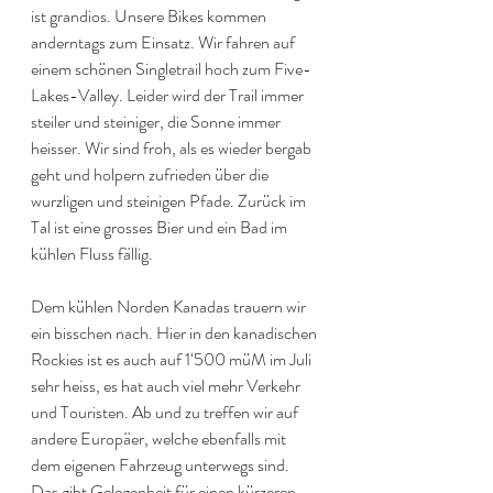
ist grandios. Unsere Bikes kommen 
anderntags zum Einsatz. Wir fahren auf 
einem schönen Singletrail hoch zum Five-
Lakes-Valley. Leider wird der Trail immer 
steiler und steiniger, die Sonne immer 
heisser. Wir sind froh, als es wieder bergab 
geht und holpern zufrieden über die 
wurzligen und steinigen Pfade. Zurück im 
Tal ist eine grosses Bier und ein Bad im 
kühlen Fluss fällig.
Dem kühlen Norden Kanadas trauern wir 
ein bisschen nach. Hier in den kanadischen 
Rockies ist es auch auf 1‘500 müM im Juli 
sehr heiss, es hat auch viel mehr Verkehr 
und Touristen. Ab und zu treffen wir auf 
andere Europäer, welche ebenfalls mit 
dem eigenen Fahrzeug unterwegs sind. 
Das gibt Gelegenheit für einen kürzeren 