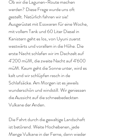
Ob wir die Lagunen-Route machen 
werden? Diese Frage wurde uns oft 
gestellt. Natürlich fahren wir sie! 
Ausgerüstet mit Esswaren für eine Woche, 
mit vollem Tank und 60 Liter Diesel in 
Kanistern geht es los, von Uyuni zuerst  
westwärts und vorallem in die Höhe. Die 
erste Nacht schlafen wir im Dachzelt auf 
4‘200 müM, die zweite Nacht auf 4‘600 
müM. Kaum geht die Sonne unter, wird es 
kalt und wir schlüpfen rasch in de 
Schlafsäcke. Am Morgen ist es jeweils 
wunderschön und windstill. Wir geniessen 
die Aussicht auf die schneebedeckten 
Vulkane der Anden.
Die Fahrt durch die gewaltige Landschaft 
ist betörend. Weite Hochebenen, jede 
Menge Vulkane in der Ferne, dann wieder 