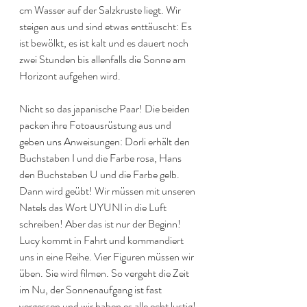
cm Wasser auf der Salzkruste liegt. Wir 
steigen aus und sind etwas enttäuscht: Es 
ist bewölkt, es ist kalt und es dauert noch 
zwei Stunden bis allenfalls die Sonne am 
Horizont aufgehen wird.
Nicht so das japanische Paar! Die beiden 
packen ihre Fotoausrüstung aus und 
geben uns Anweisungen: Dorli erhält den 
Buchstaben I und die Farbe rosa, Hans 
den Buchstaben U und die Farbe gelb. 
Dann wird geübt! Wir müssen mit unseren 
Natels das Wort UYUNI in die Luft 
schreiben! Aber das ist nur der Beginn! 
Lucy kommt in Fahrt und kommandiert 
uns in eine Reihe. Vier Figuren müssen wir 
üben. Sie wird filmen. So vergeht die Zeit 
im Nu, der Sonnenaufgang ist fast 
vergessen und wir haben es alle echt lustig!