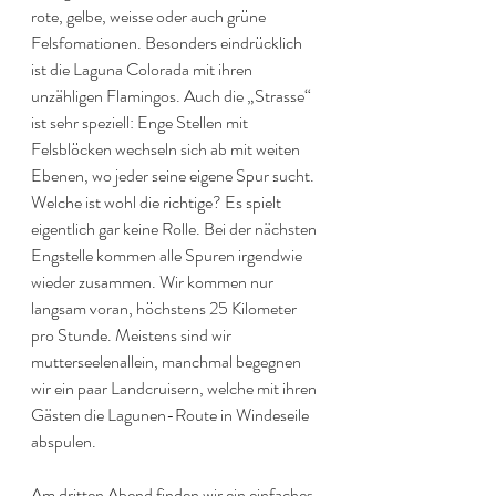
rote, gelbe, weisse oder auch grüne 
Felsfomationen. Besonders eindrücklich 
ist die Laguna Colorada mit ihren 
unzähligen Flamingos. Auch die „Strasse“ 
ist sehr speziell: Enge Stellen mit 
Felsblöcken wechseln sich ab mit weiten 
Ebenen, wo jeder seine eigene Spur sucht. 
Welche ist wohl die richtige? Es spielt 
eigentlich gar keine Rolle. Bei der nächsten 
Engstelle kommen alle Spuren irgendwie 
wieder zusammen. Wir kommen nur 
langsam voran, höchstens 25 Kilometer 
pro Stunde. Meistens sind wir 
mutterseelenallein, manchmal begegnen 
wir ein paar Landcruisern, welche mit ihren 
Gästen die Lagunen-Route in Windeseile 
abspulen.
Am dritten Abend finden wir ein einfaches 