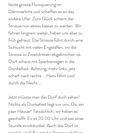
letzte grosse Flussquerung im 
Dämmerlicht und schaffen es an das 
andere Ufer. Zum Glück scheint die 
Strasse nun etwas besser zu werden. Wir 
fahren langsam weiter, haben uns aber zu 
früh gefreut. Die Strasse führt durch eine 
Schlucht mit vielen Engstellen, wo die 
Strasse zu Zweitdritteln abgebrochen ist. 
Dorli schaut mit Sperberaugen in die 
Dunkelheit: Achtung, mehr links, jetz 
scharf nach rechts … Hans fährt cool 
durch die Nacht …
Jetzt müsste man das Dorf doch sehen! 
Nichts als Dunkeheit liegt vor uns. Da, ein 
paar Häuser! Tatsächlich, wir haben es 
geschafft. Es ist 20.00 Uhr und seit einer 
Stunde stockdunkel. Auch das Dorf ist 
stockdunkel! Ein totaler Stromausfall hat 