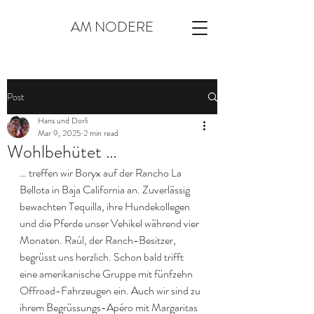
AM NODERE
Post
Hans und Dorli
Mar 9, 2025
2 min read
Wohlbehütet …
… treffen wir Boryx auf der Rancho La 
Bellota in Baja California an. Zuverlässig 
bewachten Tequilla, ihre Hundekollegen 
und die Pferde unser Vehikel während vier 
Monaten. Raúl, der Ranch-Besitzer, 
begrüsst uns herzlich. Schon bald trifft 
eine amerikanische Gruppe mit fünfzehn 
Offroad-Fahrzeugen ein. Auch wir sind zu 
ihrem Begrüssungs-Apéro mit Margaritas 