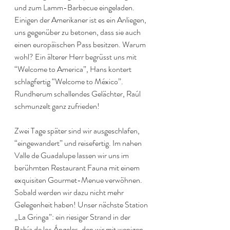
und zum Lamm-Barbecue eingeladen. 
Einigen der Amerikaner ist es ein Anliegen, 
uns gegenüber zu betonen, dass sie auch 
einen europäischen Pass besitzen. Warum 
wohl? Ein älterer Herr begrüsst uns mit 
“Welcome to America”, Hans kontert 
schlagfertig “Welcome to México”. 
Rundherum schallendes Gelächter, Raúl 
schmunzelt ganz zufrieden!
Zwei Tage später sind wir ausgeschlafen, 
“eingewandert” und reisefertig. Im nahen 
Valle de Guadalupe lassen wir uns im 
berühmten Restaurant Fauna mit einem 
exquisiten Gourmet-Menue verwöhnen. 
Sobald werden wir dazu nicht mehr 
Gelegenheit haben! Unser nächste Station 
„La Gringa”: ein riesiger Strand in der 
Bahía de los Ángeles, den wir mit wenigen 